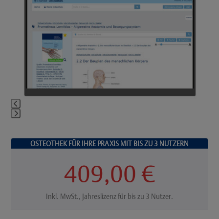
the
left
and
right
arrow
keys
to
access
the
carousel
navigation
buttons
Press
escape
to
OSTEOTHEK FÜR IHRE PRAXIS MIT BIS ZU 3 NUTZERN
go
409,00 €
to
the
first
slide
Inkl. MwSt., Jahreslizenz für bis zu 3 Nutzer.