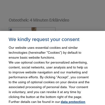
Osteothek: 4 Minuten Erklärvideo
We kindly request your consent
Our website uses essential cookies and similar
technologies (hereinafter "Cookies”) by default to
ensure basic website functions.
We use optional cookies for personalized advertising,
content, social networks, user analysis and to help us
to improve website navigation and our marketing and
Social Media
performance efforts. By clicking “Accept”, you consent
to the using of optional cookies on your device and the
Twitter
Facebook
Instagram
associated processing of personal data. Your consent
(deprecated)
is voluntary, and you can revoke it at any time by
clicking the button at the bottom right of the page.
Further details can be found in our
data protection