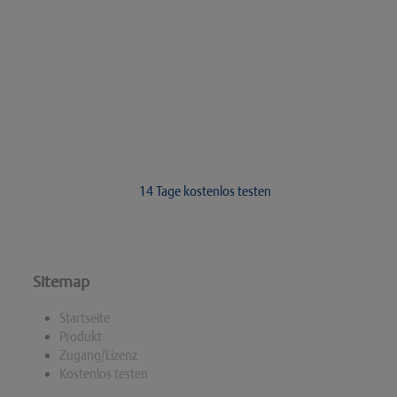
Lernen Sie die Osteothek unverbindlich
kennen
Kostenlos und in vollem Umfang. Der Test endet automatisch, Sie
müssen nichts tun. Außer testen natürlich.
14 Tage kostenlos testen
Sitemap
Startseite
Produkt
Zugang/Lizenz
Kostenlos testen